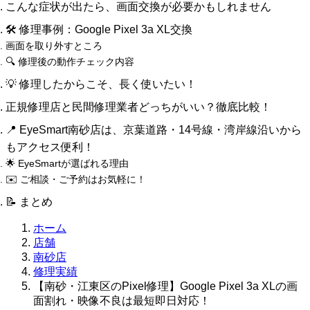
イ
こんな症状が出たら、画面交換が必要かもしれません
ブ
🛠 修理事例：Google Pixel 3a XL交換
画面を取り外すところ
🔍 修理後の動作チェック内容
💡 修理したからこそ、長く使いたい！
正規修理店と民間修理業者どっちがいい？徹底比較！
📍 EyeSmart南砂店は、京葉道路・14号線・湾岸線沿いから
もアクセス便利！
🌟 EyeSmartが選ばれる理由
✉️ ご相談・ご予約はお気軽に！
📝 まとめ
ホーム
店舗
南砂店
修理実績
【南砂・江東区のPixel修理】Google Pixel 3a XLの画
面割れ・映像不良は最短即日対応！