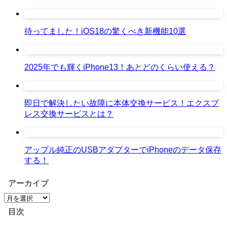
待ってました！iOS18の驚くべき新機能10選
2025年でも輝くiPhone13！あとどのくらい使える？
即日で解決したい故障に本体交換サービス！エクスプ
レス交換サービスとは？
アップル純正のUSBアダプターでiPhoneのデータ保存
する！
アーカイブ
ア
ー
目次
カ