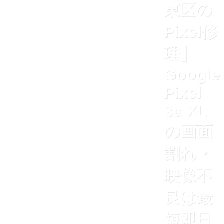
東区の
Pixel修
理】
Google
Pixel
3a XL
の画面
割れ・
映像不
良は最
短即日