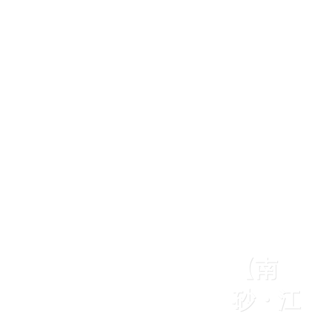
【南
砂・江