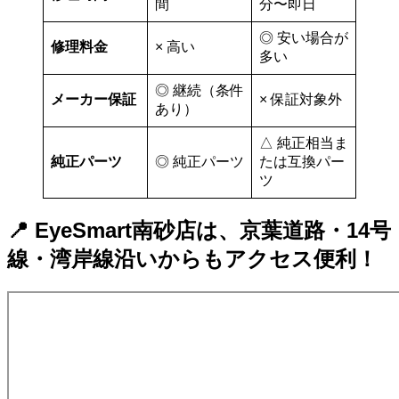
間
分〜即日
◎ 安い場合が
修理料金
× 高い
多い
◎ 継続（条件
メーカー保証
× 保証対象外
あり）
△ 純正相当ま
純正パーツ
◎ 純正パーツ
たは互換パー
ツ
📍 EyeSmart南砂店は、京葉道路・14号
線・湾岸線沿いからもアクセス便利！