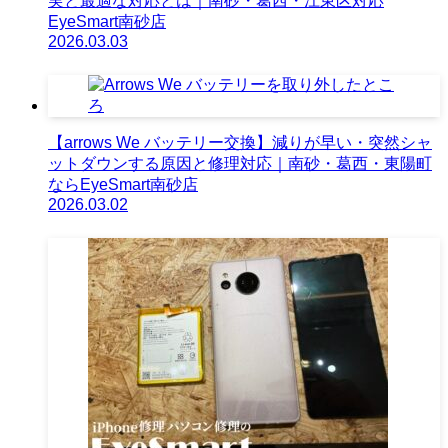
実と最適な対応とは｜南砂・葛西・江東区対応
EyeSmart南砂店
2026.03.03
【arrows We バッテリー交換】減りが早い・突然シャ
ットダウンする原因と修理対応｜南砂・葛西・東陽町
ならEyeSmart南砂店
2026.03.02