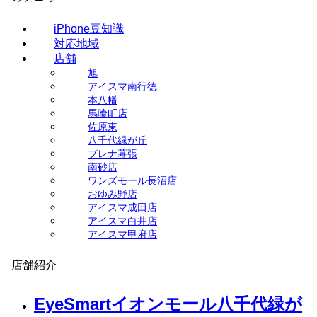
iPhone豆知識
対応地域
店舗
旭
アイスマ南行徳
本八幡
馬喰町店
佐原東
八千代緑が丘
プレナ幕張
南砂店
ワンズモール長沼店
おゆみ野店
アイスマ成田店
アイスマ白井店
アイスマ甲府店
店舗紹介
EyeSmartイオンモール八千代緑が