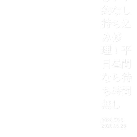
約なし
持ち込
み修
理！平
日昼間
なら待
ち時間
無し
2026
5/26
2026.05.26