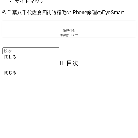
サイトマップ
©
千葉八千代佐倉四街道稲毛のiPhone修理のEyeSmart.
修理料金
確認はコチラ
閉じる
目次
閉じる