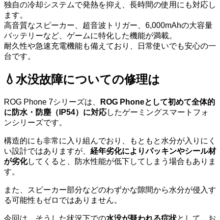
独自の冷却システムで発熱を抑え、長時間の使用にも対応し
ます。
高音質なスピーカー、超音波トリガー、6,000mAhの大容量
バッテリーなど、ゲームに特化した機能が満載。
耐久性や急速充電機能も備えており、日常使いでも安心の一
台です。
💧水没故障についての修理は
ROG Phone 7シリーズは、
ROG Phoneとして初めて全体的
に防水・防塵（IP54）に対応
したゲーミングスマートフォ
ンシリーズです。
構造的にも非常に入り組んでおり、もともと水分が入りにく
い設計ではありますが、
経年劣化によりパッキンやシール材
が劣化
してくると、防水性能が低下してしまう場合もありま
す。
また、スピーカー部分などのわずかな隙間から水分が侵入す
る可能性もゼロではありません。
今回は、そうした状況下での
水没が疑われる症状
として、お