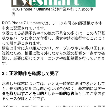
ROG Phone 7 Ultimate 洗浄作業を行うための準
備
ROG Phone 7 Ultimateでは、データを司る内部基板が本体
中央に配置されています。
水没による起動不良やその他の不具合の多くは、この内部基
板や各パーツに水分が付着し、腐食や錆が進行することによ
って引き起こされます。
構造は非常に入り組んでおり、ケーブルやネジの取り回しも
複雑なため、慎重に取り外しながら水没の影響を一点ずつ確
認し、必要に応じてクリーニングや復旧処置を行っていきま
す。
3：
正常動作を確認して完了
水没した端末については、たとえ一時的に復旧できたとして
も、長期的な使用には向かない場合が多く、基本的には
デー
タを取り出すことを目的とした一時的な復旧
としてご案内す
るケースがほとんどです。