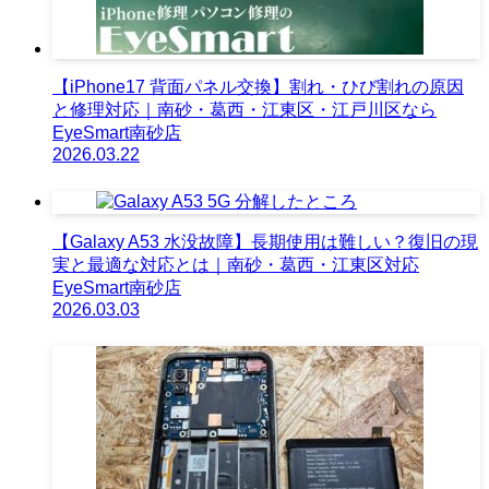
【iPhone17 背面パネル交換】割れ・ひび割れの原因
と修理対応｜南砂・葛西・江東区・江戸川区なら
EyeSmart南砂店
2026.03.22
【Galaxy A53 水没故障】長期使用は難しい？復旧の現
実と最適な対応とは｜南砂・葛西・江東区対応
EyeSmart南砂店
2026.03.03