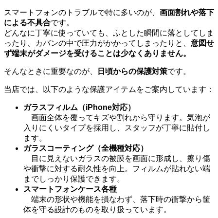
スマートフォンのトラブルで特に多いのが、
画面割れや落下
による不具合
です。
どんなに丁寧に使っていても、ふとした瞬間に落としてしま
ったり、カバンの中で圧力がかかってしまったりと、
意図せ
ず端末がダメージを受けることは少なくありません。
そんなときに重要なのが、
日頃からの保護対策
です。
当店では、以下のような保護アイテムをご案内しています：
ガラスフィルム（iPhone対応）
画面全体を覆ってキズや割れから守ります。気泡が
入りにくいタイプを採用し、スタッフが丁寧に貼付し
ます。
ガラスコーティング（全機種対応）
目に見えないガラスの被膜を画面に形成し、擦り傷
や衝撃に対する耐久性を向上。フィルムが貼れない端
までしっかり保護できます。
スマートフォンケース各種
端末の形状や機能を損なわず、落下時の衝撃から筐
体を守る設計のものを取り扱っています。