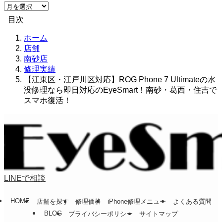
ア
ー
目次
カ
イ
ホーム
ブ
店舗
南砂店
修理実績
【江東区・江戸川区対応】ROG Phone 7 Ultimateの水
没修理なら即日対応のEyeSmart！南砂・葛西・住吉で
スマホ復活！
LINEで相談
HOME
店舗を探す
修理価格
iPhone修理メニュー
よくある質問
BLOG
プライバシーポリシー
サイトマップ