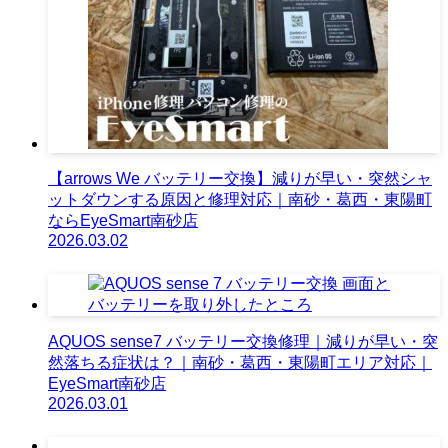
【arrows We バッテリー交換】減りが早い・突然シャ
ットダウンする原因と修理対応｜南砂・葛西・東陽町
ならEyeSmart南砂店
2026.03.02
AQUOS sense7 バッテリー交換修理｜減りが早い・突
然落ちる症状は？｜南砂・葛西・東陽町エリア対応｜
EyeSmart南砂店
2026.03.01