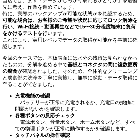
当店では、まず「データがしっかり取れるかどうか」を最優
先に考え、作業を進めています。
特に、実際のバックアップが可能な状態かを確認するため、
可能な場合は、お客様のご希望や状況に応じてロック解除を
行い、Wi-Fi接続・動画再生などで15〜30分程度端末に負荷
をかけるテスト
を行います。
これにより、実用レベルでデータの取得が可能かを事前に確
認します。
今回のケースでは、基板表面には水分の残留は見られなかっ
たものの、分解を進める中で
基板とコネクタの間に複数箇所
の腐食
が確認されました。そのため、全体的なクリーニング
と腐食部の洗浄を丁寧に実施し、無事に起動・データ取得に
至ることができました。
充電機能の確認
バッテリーが正常に充電されるか、充電口の接触に
問題がないかを確認します。
各種ボタンの反応チェック
電源ボタン、音量ボタン、ホームボタンなど、すべ
ての物理ボタンが正常に動作するかを確認します。
タッチパネルの操作確認