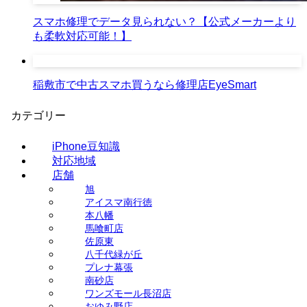
スマホ修理でデータ見られない？【公式メーカーより
も柔軟対応可能！】
稲敷市で中古スマホ買うなら修理店EyeSmart
カテゴリー
iPhone豆知識
対応地域
店舗
旭
アイスマ南行徳
本八幡
馬喰町店
佐原東
八千代緑が丘
プレナ幕張
南砂店
ワンズモール長沼店
おゆみ野店