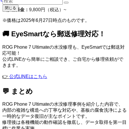
閉じる
◼︎
修理料金：
9,800円（税込）~
※価格は2025年6月27日時点のものです。
🚚 EyeSmartなら郵送修理対応！
ROG Phone 7 Ultimateの水没修理も、EyeSmartでは郵送対
応可能！
公式LINEから簡単にご相談でき、ご自宅から修理依頼がで
きます。
👉
公式LINEはこちら
💬 まとめ
ROG Phone 7 Ultimateの水没修理事例を紹介した内容で、
内部の複雑な構造への丁寧な対応や、基板の腐食洗浄による
一時的なデータ復旧が主なポイントです。
修理後は各種機能の動作確認を徹底し、データ取得を第一目
標に作業を実施。