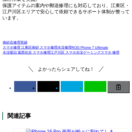
保護アイテムの案内や郵送修理にも対応しており、江東区・
江戸川区エリアで安心して依頼できるサポート体制が整って
います。
南砂店
修理実績
スマホ修理 江東区
南砂 スマホ修理
水没修理
ROG Phone 7 Ultimate
水没復旧 葛西
住吉 スマホ修理
江戸川区 スマホ水没
ゲーミングスマホ 修理
よかったらシェアしてね！
関連記事