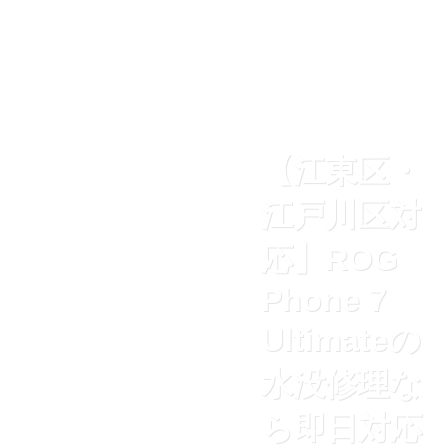
【江東区・
江戸川区対
応】ROG
Phone 7
Ultimateの
水没修理な
ら即日対応