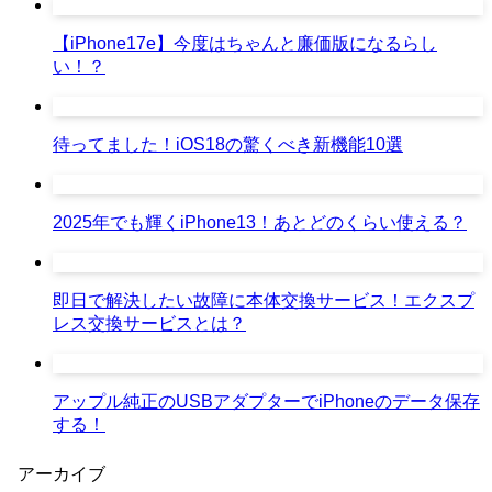
【iPhone17e】今度はちゃんと廉価版になるらし
い！？
待ってました！iOS18の驚くべき新機能10選
2025年でも輝くiPhone13！あとどのくらい使える？
即日で解決したい故障に本体交換サービス！エクスプ
レス交換サービスとは？
アップル純正のUSBアダプターでiPhoneのデータ保存
する！
アーカイブ