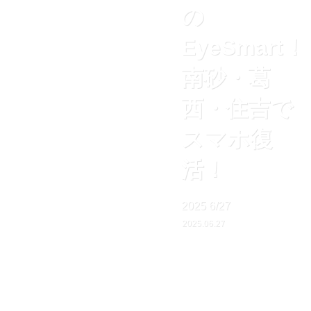
の
EyeSmart！
南砂・葛
西・住吉で
スマホ復
活！
2025
6/27
2025.06.27