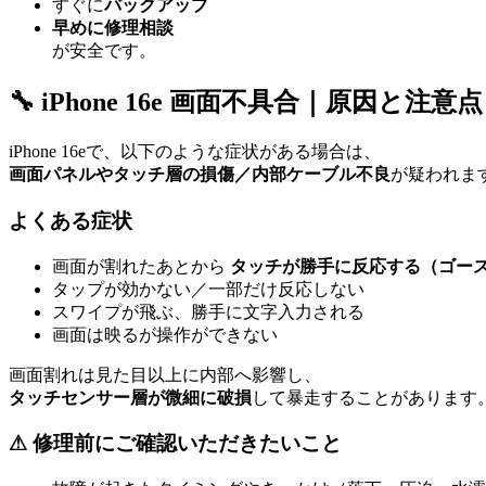
すぐに
バックアップ
早めに修理相談
が安全です。
🔧 iPhone 16e 画面不具合｜原因と注意点
iPhone 16eで、以下のような症状がある場合は、
画面パネルやタッチ層の損傷／内部ケーブル不良
が疑われま
よくある症状
画面が割れたあとから
タッチが勝手に反応する（ゴー
タップが効かない／一部だけ反応しない
スワイプが飛ぶ、勝手に文字入力される
画面は映るが操作ができない
画面割れは見た目以上に内部へ影響し、
タッチセンサー層が微細に破損
して暴走することがあります
⚠ 修理前にご確認いただきたいこと