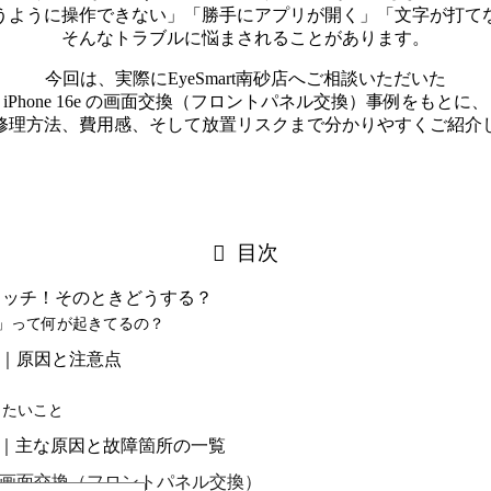
うように操作できない」「勝手にアプリが開く」「文字が打て
そんなトラブルに悩まされることがあります。
今回は、実際にEyeSmart南砂店へご相談いただいた
iPhone 16e の画面交換（フロントパネル交換）事例をもとに、
修理方法、費用感、そして放置リスクまで分かりやすくご紹介
目次
タッチ！そのときどうする？
せん」って何が起きてるの？
面不具合｜原因と注意点
きたいこと
画面不具合｜主な原因と故障箇所の一覧
 16e 画面交換（フロントパネル交換）