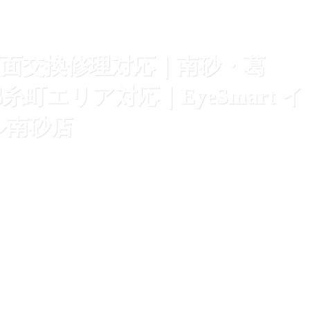
16e 画面交換修理対応｜南砂・葛
町エリア対応｜EyeSmart イ
ル南砂店