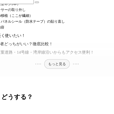
星型ネジ2本）
ンサーの取り外し
の移植（ここが繊細）
トパネルシール（防水テープ）の貼り直し
内容
長く使いたい！
者どっちがいい？徹底比較！
店は、京葉道路・14号線・湾岸線沿いからもアクセス便利！
もっと見る
きどうする？