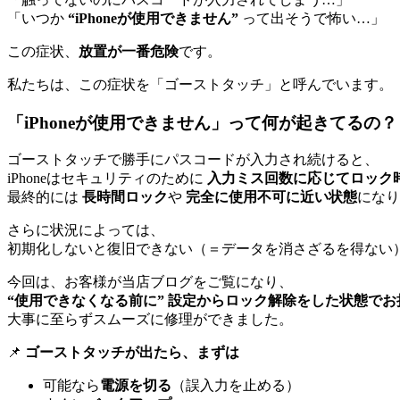
「いつか
“iPhoneが使用できません”
って出そうで怖い…」
この症状、
放置が一番危険
です。
私たちは、この症状を「ゴーストタッチ」と呼んでいます。
「iPhoneが使用できません」って何が起きてるの？
ゴーストタッチで勝手にパスコードが入力され続けると、
iPhoneはセキュリティのために
入力ミス回数に応じてロック
最終的には
長時間ロック
や
完全に使用不可に近い状態
になり
さらに状況によっては、
初期化しないと復旧できない（＝データを消さざるを得ない
今回は、お客様が当店ブログをご覧になり、
“使用できなくなる前に” 設定からロック解除をした状態でお
大事に至らずスムーズに修理ができました。
📌
ゴーストタッチが出たら、まずは
可能なら
電源を切る
（誤入力を止める）