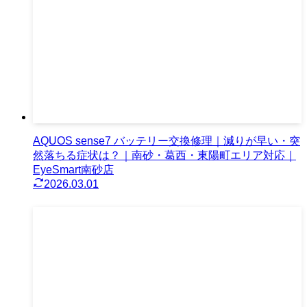
AQUOS sense7 バッテリー交換修理｜減りが早い・突
然落ちる症状は？｜南砂・葛西・東陽町エリア対応｜
EyeSmart南砂店
2026.03.01