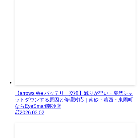
【arrows We バッテリー交換】減りが早い・突然シャ
ットダウンする原因と修理対応｜南砂・葛西・東陽町
ならEyeSmart南砂店
2026.03.02