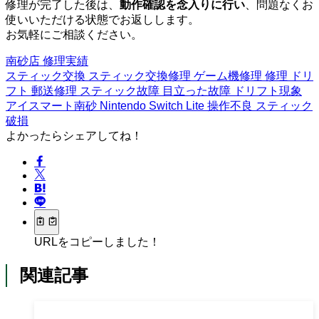
修理が完了した後は、
動作確認を念入りに行い
、問題なくお
使いいただける状態でお返しします。
お気軽にご相談ください。
南砂店
修理実績
スティック交換
スティック交換修理
ゲーム機修理
修理
ドリ
フト
郵送修理
スティック故障
目立った故障
ドリフト現象
アイスマート南砂
Nintendo Switch Lite
操作不良
スティック
破損
よかったらシェアしてね！
URLをコピーしました！
関連記事