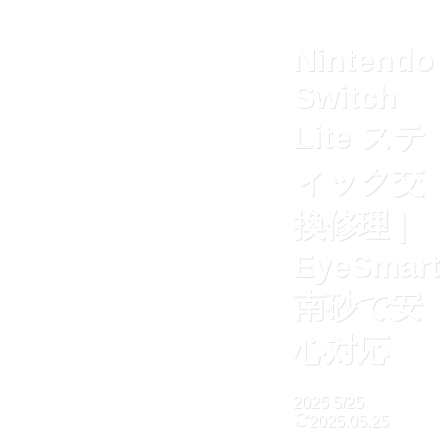
Nintendo
Switch
Lite ステ
ィック交
換修理 |
EyeSmart
南砂で安
心対応
2025
5/25
2025.05.25