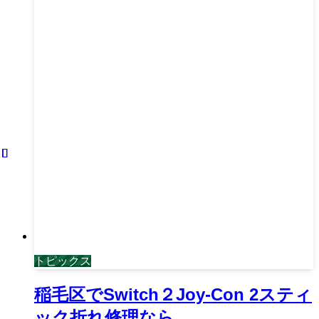
トピックス
稲毛区でSwitch２Joy-Con 2スティ
ック折れ修理なら