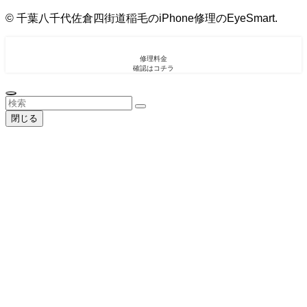
©
千葉八千代佐倉四街道稲毛のiPhone修理のEyeSmart.
修理料金
確認はコチラ
閉じる