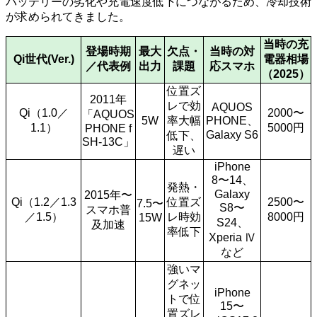
バッテリーの劣化や充電速度低下につながるため、冷却技術
が求められてきました。
当時の充
登場時期
最大
欠点・
当時の対
Qi世代(Ver.)
電器相場
／代表例
出力
課題
応スマホ
（2025）
位置ズ
2011年
レで効
AQUOS
Qi（1.0／
2000〜
「AQUOS
5W
率大幅
PHONE、
1.1）
5000円
PHONE f
Galaxy S6
低下、
SH-13C」
遅い
iPhone
8〜14、
発熱・
Galaxy
2015年〜
Qi（1.2／1.3
位置ズ
2500〜
7.5〜
S8〜
スマホ普
／1.5）
レ時効
8000円
15W
S24、
及加速
率低下
Xperia Ⅳ
など
強いマ
グネッ
iPhone
トで位
15〜
置ズレ