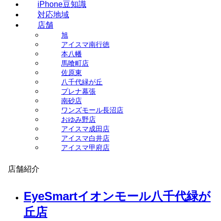
iPhone豆知識
対応地域
店舗
旭
アイスマ南行徳
本八幡
馬喰町店
佐原東
八千代緑が丘
プレナ幕張
南砂店
ワンズモール長沼店
おゆみ野店
アイスマ成田店
アイスマ白井店
アイスマ甲府店
店舗紹介
EyeSmartイオンモール八千代緑が
丘店