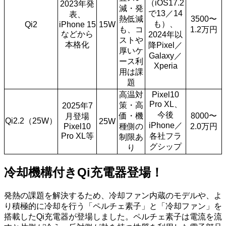
（iOS17.2
2023年発
減・発
で13／14
表、
熱低減
3500〜
も）、
Qi2
iPhone 15
15W
も、コ
1.2万円
などから
2024年以
ストや
本格化
降Pixel／
厚いケ
Galaxy／
ース利
Xperia
用は課
題
高温対
Pixel10
Pro XL、
策・高
2025年7
今後
価・機
8000〜
月登場
Qi2.2（25W）
25W
iPhone／
Pixel10
種側の
2.0万円
Pro XL等
各社フラ
制限あ
グシップ
り
冷却機構付きQi充電器登場
！
発熱の課題を解決するため、冷却ファン内蔵のモデルや、よ
り積極的に冷却を行う「ペルチェ素子」と「冷却ファン」を
搭載したQi充電器が登場しました。ペルチェ素子は電流を流