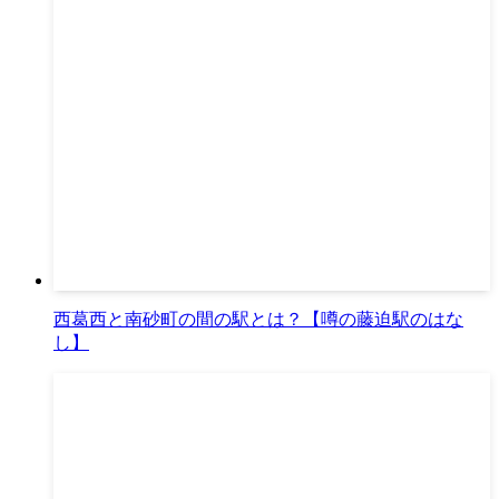
西葛西と南砂町の間の駅とは？【噂の藤迫駅のはな
し】