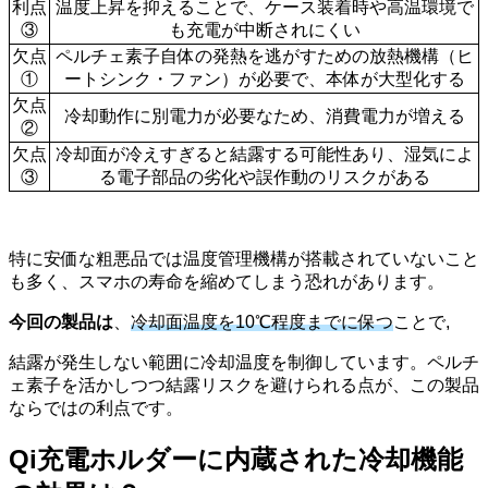
利点
温度上昇を抑えることで、ケース装着時や高温環境で
③
も充電が中断されにくい
欠点
ペルチェ素子自体の発熱を逃がすための放熱機構（ヒ
①
ートシンク・ファン）が必要で、本体が大型化する
欠点
冷却動作に別電力が必要なため、消費電力が増える
②
欠点
冷却面が冷えすぎると結露する可能性あり、湿気によ
③
る電子部品の劣化や誤作動のリスクがある
特に安価な粗悪品では温度管理機構が搭載されていないこと
も多く、スマホの寿命を縮めてしまう恐れがあります。
今回の製品は
、
冷却面温度を10℃程度までに保つ
ことで,
結露が発生しない範囲に冷却温度を制御しています。ペルチ
ェ素子を活かしつつ結露リスクを避けられる点が、この製品
ならではの利点です。
Qi充電ホルダーに内蔵された冷却機能