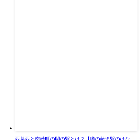
西葛西と南砂町の間の駅とは？【噂の藤迫駅のはな