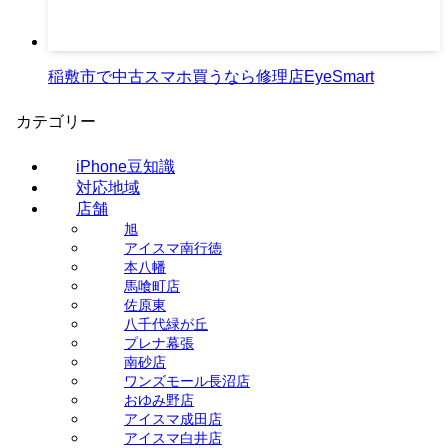
稲敷市で中古スマホ買うなら修理店EyeSmart
カテゴリー
iPhone豆知識
対応地域
店舗
旭
アイスマ南行徳
本八幡
馬喰町店
佐原東
八千代緑が丘
プレナ幕張
南砂店
ワンズモール長沼店
おゆみ野店
アイスマ成田店
アイスマ白井店