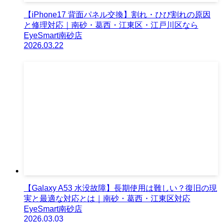
【iPhone17 背面パネル交換】割れ・ひび割れの原因
と修理対応｜南砂・葛西・江東区・江戸川区なら
EyeSmart南砂店
2026.03.22
【Galaxy A53 水没故障】長期使用は難しい？復旧の現
実と最適な対応とは｜南砂・葛西・江東区対応
EyeSmart南砂店
2026.03.03