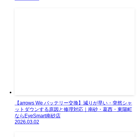
【arrows We バッテリー交換】減りが早い・突然シャ
ットダウンする原因と修理対応｜南砂・葛西・東陽町
ならEyeSmart南砂店
2026.03.02