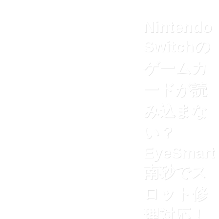
Nintendo
Switchの
ゲームカ
ードが読
み込まな
い？
EyeSmart
南砂でス
ロット修
理対応！