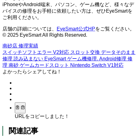
iPhoneやAndroid端末、パソコン、ゲーム機など、様々なデ
バイスの修理をお手軽に依頼したい方は、ぜひEyeSmartを
ご利用ください。
店舗の詳細については、
EyeSmart公式HP
をご覧ください。
© 2025 EyeSmart All Rights Reserved.
南砂店
修理実績
スイッチソフトエラー
V2対応
スロット交換
データそのまま
修理
読み込まない
EyeSmart
ゲーム機修理.
Android修理
修
理
南砂
ゲームカードスロット
Nintendo Switch
V1対応
よかったらシェアしてね！
URLをコピーしました！
関連記事