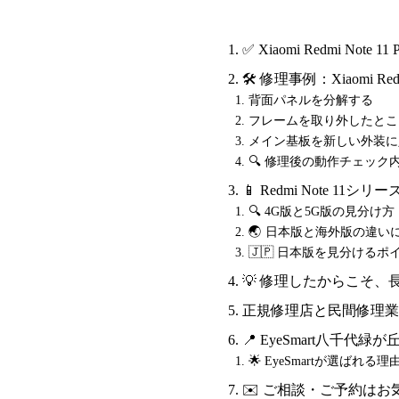
✅ Xiaomi Redmi No
🛠 修理事例：Xiaomi Red
背面パネルを分解する
フレームを取り外したとこ
メイン基板を新しい外装に
🔍 修理後の動作チェック
📱 Redmi Note 1
🔍 4G版と5G版の見分け方
🌏 日本版と海外版の違い
🇯🇵 日本版を見分けるポ
💡 修理したからこそ、
正規修理店と民間修理業
📍 EyeSmart八
🌟 EyeSmartが選ばれる理
✉️ ご相談・ご予約はお