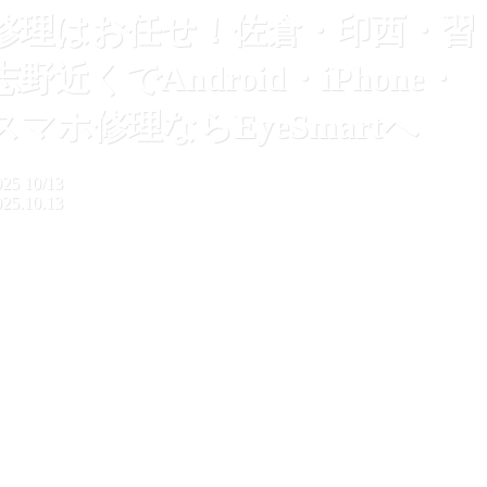
修理はお任せ！佐倉・印西・習
志野近くでAndroid・iPhone・
スマホ修理ならEyeSmartへ
025
10/13
025.10.13