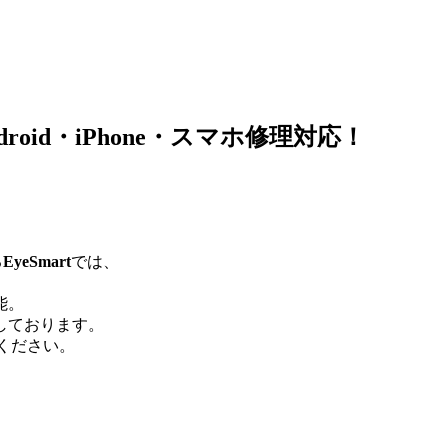
Android・iPhone・スマホ修理対応！
る
EyeSmart
では、
。
能。
しております。
任せください。