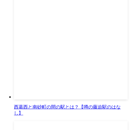
西葛西と南砂町の間の駅とは？【噂の藤迫駅のはな
し】