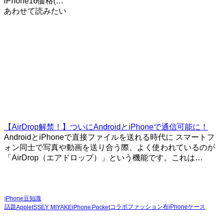
iPhone16価格(…
あわせて読みたい
【AirDrop解禁！】ついにAndroidとiPhoneで通信可能に！
AndroidとiPhoneで直接ファイルを送れる時代に スマートフ
ォン同士で写真や動画を送り合う際、よく使われているのが
「AirDrop（エアドロップ）」という機能です。これは…
iPhone豆知識
話題
コラボ
ファッション
布
iPhoneケース
Apple
ISSEY MIYAKE
iPhone Pocket