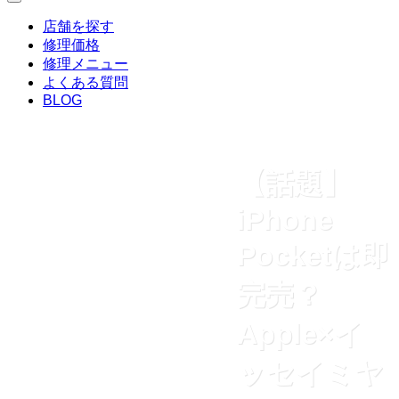
店舗を探す
修理価格
修理メニュー
よくある質問
BLOG
【話題】
iPhone
Pocketは即
完売？
Apple×イ
ッセイミヤ