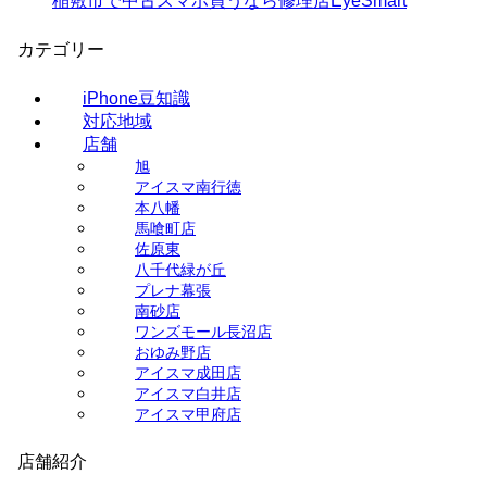
稲敷市で中古スマホ買うなら修理店EyeSmart
カテゴリー
iPhone豆知識
対応地域
店舗
旭
アイスマ南行徳
本八幡
馬喰町店
佐原東
八千代緑が丘
プレナ幕張
南砂店
ワンズモール長沼店
おゆみ野店
アイスマ成田店
アイスマ白井店
アイスマ甲府店
店舗紹介