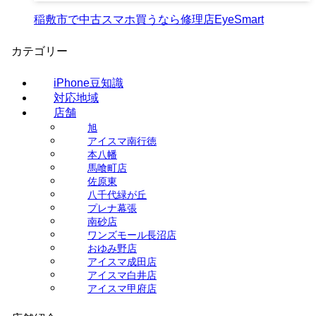
稲敷市で中古スマホ買うなら修理店EyeSmart
カテゴリー
iPhone豆知識
対応地域
店舗
旭
アイスマ南行徳
本八幡
馬喰町店
佐原東
八千代緑が丘
プレナ幕張
南砂店
ワンズモール長沼店
おゆみ野店
アイスマ成田店
アイスマ白井店
アイスマ甲府店