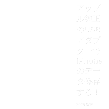
アップ
ル純正
のUSB
アダプ
ターで
iPhone
のデー
タ保存
する！
2025
9/15