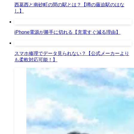
西葛西と南砂町の間の駅とは？【噂の藤迫駅のはな
し】
iPhone電源が勝手に切れる【充電すぐ減る理由】
スマホ修理でデータ見られない？【公式メーカーより
も柔軟対応可能！】