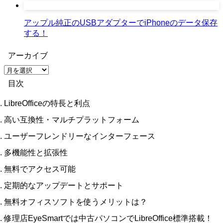
アップル純正のUSBアダプターでiPhoneのデータ保存
する！
アーカイブ
ア
ー
目次
カ
イ
LibreOfficeの特長と利点
ブ
高い互換性・マルチプラットフォーム
ユーザーフレンドリーなインターフェース
多機能性と拡張性
無料でアクセス可能
定期的なアップデートとサポート
無料オフィスソフトを使うメリットは？
修理店EyeSmartでは中古パソコンでLibreOffice標準搭載！