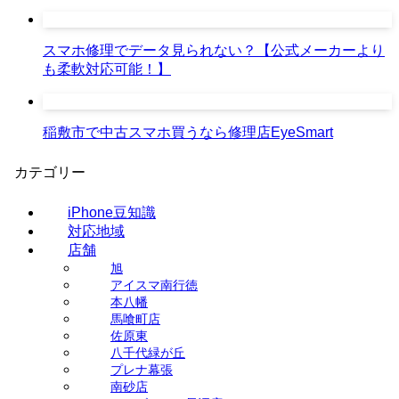
スマホ修理でデータ見られない？【公式メーカーより
も柔軟対応可能！】
稲敷市で中古スマホ買うなら修理店EyeSmart
カテゴリー
iPhone豆知識
対応地域
店舗
旭
アイスマ南行徳
本八幡
馬喰町店
佐原東
八千代緑が丘
プレナ幕張
南砂店