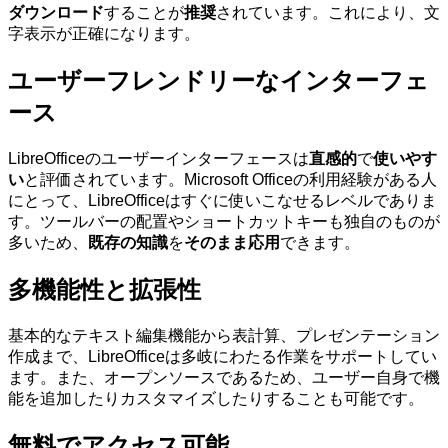
ダウンロード
することが
推奨
されています。これにより、文
字表示が正確になります。
ユーザーフレンドリーなインターフェ
ース
LibreOfficeのユーザーインターフェースは
直感的
で
使いやす
い
と評価されています。Microsoft Officeの利用経験がある人
にとって、LibreOfficeはすぐに使いこなせるレベルでありま
す。ツールバーの配置やショートカットキーも独自のものが
多いため、
既存の知識
を
そのまま応用
できます。
多機能性と拡張性
基本的なテキスト編集機能から表計算、プレゼンテーション
作成まで、LibreOfficeは多岐にわたる作業をサポートしてい
ます。また、オープンソースであるため、ユーザー自身で機
能を追加したりカスタマイズしたりすることも可能です。
無料でアクセス可能