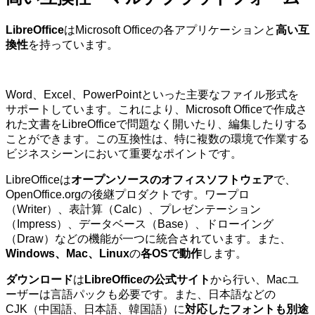
LibreOffice
はMicrosoft Officeの各アプリケーションと
高い互
換性
を持っています。
Word、Excel、PowerPointといった主要なファイル形式を
サポートしています。これにより、Microsoft Officeで作成さ
れた文書をLibreOfficeで問題なく開いたり、編集したりする
ことができます。この互換性は、特に複数の環境で作業する
ビジネスシーンにおいて重要なポイントです。
LibreOfficeは
オープンソースのオフィスソフトウェア
で、
OpenOffice.orgの後継プロダクトです。ワープロ
（Writer）、表計算（Calc）、プレゼンテーション
（Impress）、データベース（Base）、ドローイング
（Draw）などの機能が一つに統合されています。また、
Windows、Mac、Linux
の
各OSで動作
します。
ダウンロード
は
LibreOfficeの公式サイト
から行い、Macユ
ーザーは言語パックも必要です。また、日本語などの
CJK（中国語、日本語、韓国語）に
対応したフォントも別途