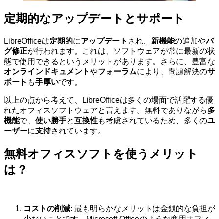
定期的なアップデートとサポート
LibreOfficeは
定期的
に
アップデート
され、
新機能
の追加や
バ
グ修正
が行われます。これは、ソフトウェアが常に最新の状
態で使用できるというメリットがあります。さらに、豊富な
オンラインドキュメント
や
フォーラム
により、問題解決の
サ
ポート
も
手厚い
です。
以上の点から考えて、LibreOfficeは多くの場面で活躍する優
れたオフィスソフトウェアと言えます。無料でありながら
多
機能
で、
使い勝手
と
互換性
も考慮されているため、多くの
ユ
ーザー
に
支持
されています。
無料オフィスソフトを使うメリット
は？
コストの削減
: 最も明らかなメリットは金銭的な負担が
少ないことです。Microsoft Officeのような商用オフィ