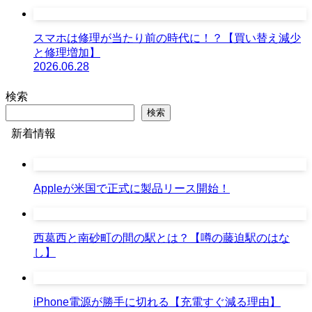
スマホは修理が当たり前の時代に！？【買い替え減少
と修理増加】
2026.06.28
検索
検索
新着情報
Appleが米国で正式に製品リース開始！
西葛西と南砂町の間の駅とは？【噂の藤迫駅のはな
し】
iPhone電源が勝手に切れる【充電すぐ減る理由】