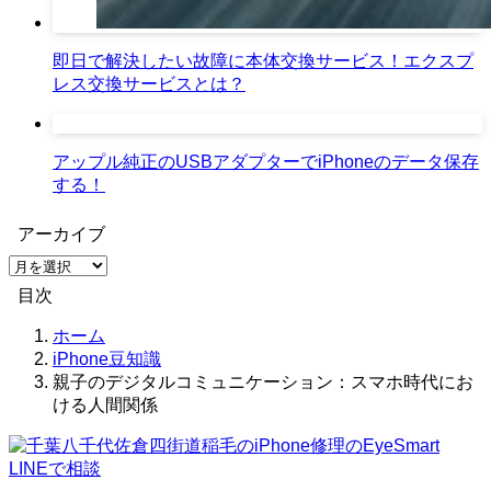
即日で解決したい故障に本体交換サービス！エクスプ
レス交換サービスとは？
アップル純正のUSBアダプターでiPhoneのデータ保存
する！
アーカイブ
ア
ー
目次
カ
イ
ホーム
ブ
iPhone豆知識
親子のデジタルコミュニケーション：スマホ時代にお
ける人間関係
LINEで相談