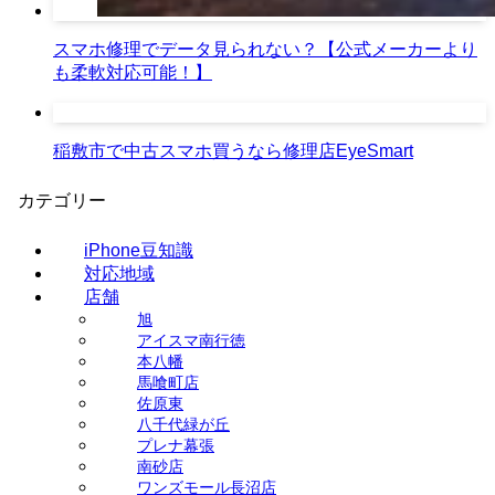
スマホ修理でデータ見られない？【公式メーカーより
も柔軟対応可能！】
稲敷市で中古スマホ買うなら修理店EyeSmart
カテゴリー
iPhone豆知識
対応地域
店舗
旭
アイスマ南行徳
本八幡
馬喰町店
佐原東
八千代緑が丘
プレナ幕張
南砂店
ワンズモール長沼店