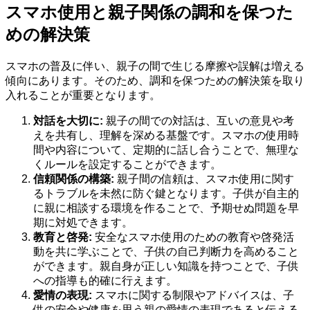
スマホ使用と親子関係の調和を保つた
めの解決策
スマホの普及に伴い、親子の間で生じる摩擦や誤解は増える
傾向にあります。そのため、調和を保つための解決策を取り
入れることが重要となります。
対話を大切に:
親子の間での対話は、互いの意見や考
えを共有し、理解を深める基盤です。スマホの使用時
間や内容について、定期的に話し合うことで、無理な
くルールを設定することができます。
信頼関係の構築:
親子間の信頼は、スマホ使用に関す
るトラブルを未然に防ぐ鍵となります。子供が自主的
に親に相談する環境を作ることで、予期せぬ問題を早
期に対処できます。
教育と啓発:
安全なスマホ使用のための教育や啓発活
動を共に学ぶことで、子供の自己判断力を高めること
ができます。親自身が正しい知識を持つことで、子供
への指導も的確に行えます。
愛情の表現:
スマホに関する制限やアドバイスは、子
供の安全や健康を思う親の愛情の表現であると伝える