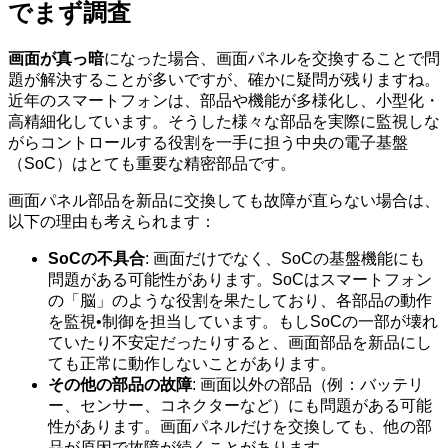
でまず調査
画面が真っ暗
になった場合、画面パネルを交換することで問
題が解決することが多いですが、確かに疑問が残りますね。
近年のスマートフォンは、部品や機能が多様化し、小型化・
高精細化しています。そうした様々な部品を実際に監視しな
がらコントロールする役割を一手に担う中央の電子基盤
（SoC）はとても重要な精密部品です。
画面パネル部品を新品に交換しても故障が直らない場合は、
以下の理由も考えられます：
SoCの不具合
: 画面だけでなく、SoCの基盤機能にも
問題がある可能性があります。SoCはスマートフォン
の「脳」のような役割を果たしており、各部品の動作
を監視•制御を担当しています。もしSoCの一部が壊れ
ていたり不安定だったりすると、画面部品を新品にし
ても正常に動作しないことがあります。
その他の部品の故障
: 画面以外の部品（例：バッテリ
ー、センサー、コネクターなど）にも問題がある可能
性があります。画面パネルだけを交換しても、他の部
品が原因で故障が続くことがあります。