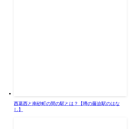
西葛西と南砂町の間の駅とは？【噂の藤迫駅のはな
し】