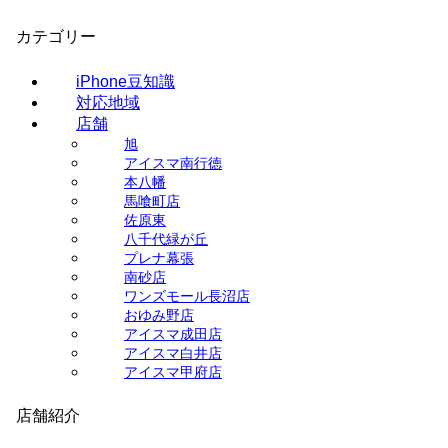
カテゴリー
iPhone豆知識
対応地域
店舗
旭
アイスマ南行徳
本八幡
馬喰町店
佐原東
八千代緑が丘
プレナ幕張
南砂店
ワンズモール長沼店
おゆみ野店
アイスマ成田店
アイスマ白井店
アイスマ甲府店
店舗紹介