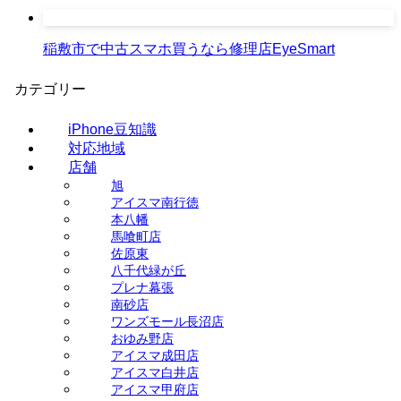
稲敷市で中古スマホ買うなら修理店EyeSmart
カテゴリー
iPhone豆知識
対応地域
店舗
旭
アイスマ南行徳
本八幡
馬喰町店
佐原東
八千代緑が丘
プレナ幕張
南砂店
ワンズモール長沼店
おゆみ野店
アイスマ成田店
アイスマ白井店
アイスマ甲府店