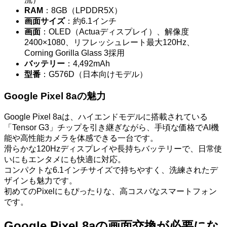
RAM
：8GB（LPDDR5X）
画面サイズ
：約6.1インチ
画面
：OLED（Actuaディスプレイ）、解像度
2400×1080、リフレッシュレート最大120Hz、
Corning Gorilla Glass 3採用
バッテリー
：4,492mAh
型番
：G576D（日本向けモデル）
Google Pixel 8aの魅力
Google Pixel 8aは、ハイエンドモデルに搭載されている
「Tensor G3」チップを引き継ぎながら、手頃な価格でAI機
能や高性能カメラを体感できる一台です。
滑らかな120Hzディスプレイや長持ちバッテリーで、日常使
いにもエンタメにも快適に対応。
コンパクトな6.1インチサイズで持ちやすく、洗練されたデ
ザインも魅力です。
初めてのPixelにもぴったりな、高コスパなスマートフォン
です。
Google Pixel 8aの画面交換が必要にな