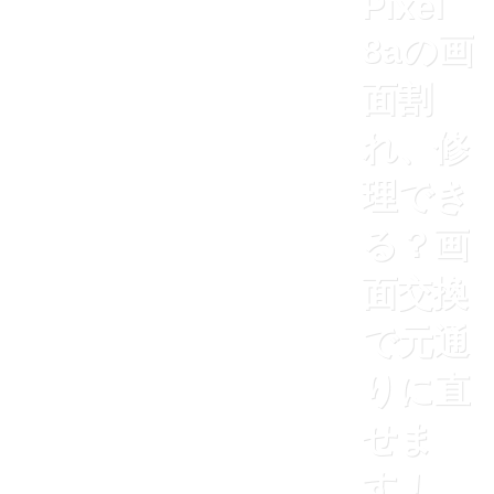
Pixel
8aの画
面割
れ、修
理でき
る？画
面交換
で元通
りに直
せま
す！